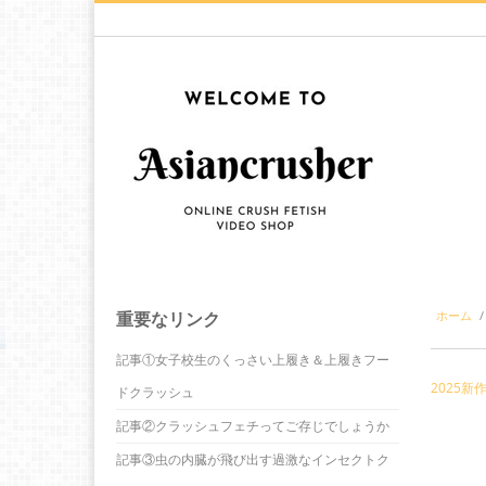
重要なリンク
ホーム
/
記事①女子校生のくっさい上履き＆上履きフー
2025新作
ドクラッシュ
記事②クラッシュフェチってご存じでしょうか
記事③虫の内臓が飛び出す過激なインセクトク