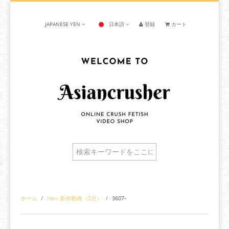
JAPANESE YEN
日本語
登録
カート
ホーム
/
New 新作動画（8月）
/
3607-